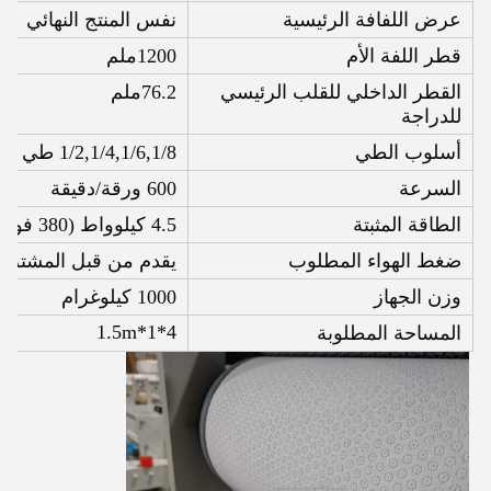
عرض اللفافة الرئيسية
نفس المنتج النهائي
قطر اللفة الأم
1200ملم
القطر الداخلي للقلب الرئيسي
76.2ملم
للدراجة
أسلوب الطي
1/2,1/4,1/6,1/8 طي حسب المتطلبات
السرعة
600 ورقة/دقيقة
الطاقة المثبتة
4.5 كيلوواط (380 فولت 50 هرتز 3 مراحل)
ضغط الهواء المطلوب
يقدم من قبل المشتري
وزن الجهاز
1000 كيلوغرام
4*1*1.5m
المساحة المطلوبة