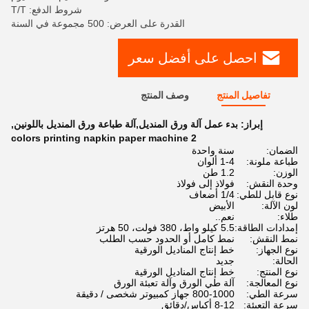
شروط الدفع: T/T
القدرة على العرض: 500 مجموعة في السنة
احصل على أفضل سعر
تفاصيل المنتج
وصف المنتج
إبراز:
بدء عمل آلة ورق المنديل,آلة طباعة ورق المنديل باللونين
,
2 colors printing napkin paper machine
الضمان:
سنة واحدة
طباعة ملونة:
1-4 ألوان
الوزن:
1.2 طن
وحدة النقش:
فولاذ إلى فولاذ
نوع قابل للطي:
1/4 أضعاف
لون الآلة:
الأبيض
طلاء:
نعم..
إمدادات الطاقة:
5.5 كيلو واط، 380 فولت، 50 هرتز
نمط النقش:
نمط كامل أو الحدود حسب الطلب
نوع الجهاز:
خط إنتاج المناديل الورقية
الحالة:
جديد
نوع المنتج:
خط إنتاج المناديل الورقية
نوع المعالجة:
آلة طي الورق وآلة تعبئة الورق
سرعة الطي:
800-1000 جهاز كمبيوتر شخصى / دقيقة
سرعة التعبئة:
8-12 أكياس/دقائق