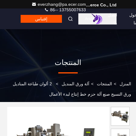
everzhang@pa.ecer.com
Hefei Purple Horn E-Commerce Co., Ltd.
86-- 13755007633
ول
اتصل
إقتباس
Arabic
نا
بنا
المنتجات
المنزل
>
المنتجات
>
آلة ورق المنديل
>
2 ألوان طباعة المناديل
ورق النسيج صنع آلة حزم خط إنتاج لبدء الأعمال