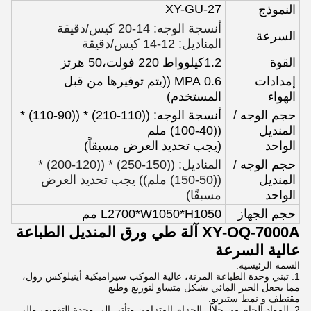
XY-GU-27
النموذج
أنسجة الوجه: 14-20 كيس/دقيقة
السرعة
المناديل: 12-14 كيس/دقيقة
القوة
1.2كيلوواط 220 فولت،50 هرتز
إمدادات
0.6 MPA ((يتم توفيرها من قبل
الهواء
المستخدم)
حجم الوجه /
أنسجة الوجه: ((110-210) * ((90-110) *
المنديل
((40-100) ملم
الواحد
(يجب تحديد العرض مسبقاً)
حجم الوجه /
المناديل: ((150-250) * ((120-200) *
المنديل
((50-150) ملم)) يجب تحديد العرض
الواحد
مسبقًا)
حجم الجهاز
L2700*W1050*H1050 مم
XY-OQ-7000A آلة طي ورق المنديل الطباعة
عالية السرعة
السمة الرئيسية:
1. تبني وحدة الطباعة المرنة، عالية الموكب سيراميكية أينيلوكس رول،
مما يجعل الحبر المائي بشكل متساو لتوزيع وطبع
مقتطف و نمط ستيريو.
2. المواد الخام من خلال الحزام المتزامن وتأتي إلى وحدة التقويم، وإلى