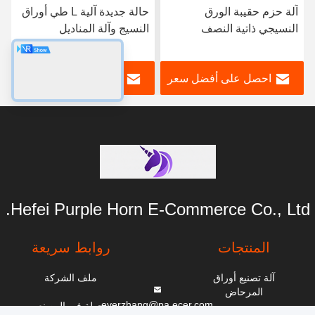
حزم حقيبة الورق
حالة جديدة آلية L طي أوراق
السعر ا
يجي ذاتية النصف
النسيج وآلة المناديل
يدويا ال
ضة التكلفة
التعبئة
احصل على أفضل سعر
احصل على أفضل سعر
اح
Hefei Purple Horn E-Commerce Co., Ltd.
المنتجات
روابط سريعة
آلة تصنيع أوراق
ملف الشركة
المرحاض
everzhang@pa.ecer.com
جولة في المصنع