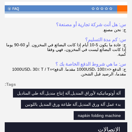
س: هل أنت شركة تجارية أو مصنعة؟
ج: نحن مصنع.
س: كم مدة التسليم؟
ج: عادة ما يكون 5-10 أيام إذا كانت البضائع في المخزون. أو 60-90 يوما
إذا كانت البضائع ليست في المخزون، فهي وفقا
كمية.
س: ما هي شروط الدفع الخاصة بك ؟
ج: الدفع <=1000USD، 100٪ مقدما. الدفع>=1000USD، 30٪ T / T
مقدما، الرصيد قبل الشحن.
Tags:
آلة أوتوماتيكية لأوراق المنديل,آلة إنتاج منديل,آلة طي المناديل
بدء عمل آلة ورق المنديل,آلة طباعة ورق المنديل باللونين
napkin folding machine
الاتصالات