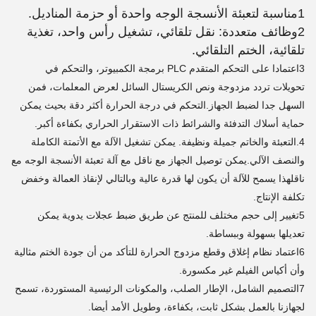
1مناسبة لتعبئة الأنسجة الوجه واحدة أو حزمة المناديل.
2وظائف متعددة: نقل تلقائي، تشغيل رأس واحد، تغذية
تلقائية، الختم التلقائي.
3اعتمادا على التحكم المتقدم PLC برمجة الكمبيوتر، والتحكم في
تحويلات تردد مزدوجة ونص الكريستال السائل لعرض المعلمات، فمن
السهل جدا لضبط الجهاز.التحكم في درجة الحرارة أكثر دقة بحيث يمكن
حماية أسلاك التدفئة والشرائط ذات الاستقرار الحراري بكفاءة أكبر.
4.التعبئة والخاتم جميلة ونظيفة. يمكن تشغيل الآلة مع الأتمتة الكاملة
والنصف الآلي.يمكن توصيل الجهاز مع ناقل مع آلة تعبئة الأنسجة الوجه مع
ناقلهذا يسمح للآلة أن يكون لها قدرة عالية وبالتالي لإنقاذ العمالة وخفض
تكلفة الإنتاج.
5تغيير إلى حجم مختلف للمنتج عن طريق ضبط عجلات يدوية يمكن
تعديلها بسهولة وببساطة.
6اعتماد نظام إغلاق وقطع مزدوج الحرارة للتأكد من أن جودة الختم مثالية
وأن أكياس الفيلم غير مكسورة.
7التصميم الشامل، الإطار الصلب، والمكونات الرئيسية المستوردة، تسمح
لجهازنا بالعمل بشكل ثابت، بكفاءة، وطويل الأمد أيضا.