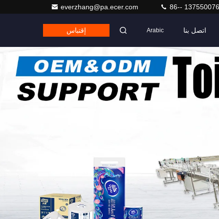
everzhang@pa.ecer.com
86-- 13755007
اتصل بنا
إقتباس
Arabic