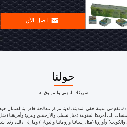
الورق
الكامل
اتصل
التلقائي
الآن
حولنا
شريكك المهني والموثوق به
دة. تقع في مدينة خفي المدينة. لدينا مركز معالجة خاص بنا لضمان جود
جات إلى أمريكا الجنوبية (مثل تشيلي والأرجنتين وبيرو) وأفريقيا (مث
والكويت) وأوروبا (مثل إسبانيا ورومانيا واليونان) وما إلى ذلك، وقد أشا