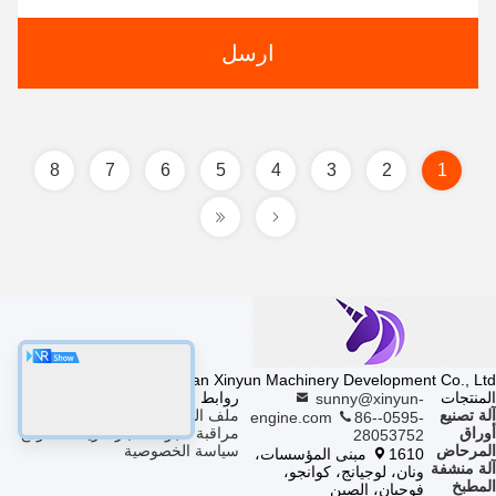
ارسل
8
7
6
5
4
3
2
1
Fujian Xinyun Machinery Development Co., Ltd.
المنتجات
روابط سريعة
sunny@xinyun-
آلة تصنيع
ملف الشركة
جولة في المصنع
engine.com
86--0595-
أوراق
مراقبة الجودة
أخبار
خريطة الموقع
28053752
المرحاض
سياسة الخصوصية
1610 مبنى المؤسسات،
آلة منشفة
ونان، لوجيانج، كوانجو،
المطبخ
فوجيان، الصين