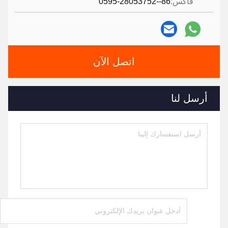
فاكس:
86--0595-28053752
اتصل الآن
أرسل لنا