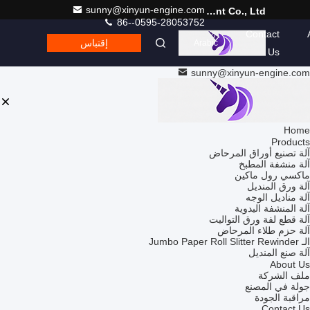
sunny@xinyun-engine.com
Fujian Xinyun Machinery Development Co., Ltd.
86--0595-28053752
Contact
إقتباس
Arabic
Us
sunny@xinyun-engine.com
Home
Products
آلة تصنيع أوراق المرحاض
آلة منشفة المطبخ
ماكسي رول ماكين
آلة ورق المنديل
آلة مناديل الوجه
آلة المنشفة اليدوية
آلة قطع لفة ورق التواليت
آلة حزم طلاء المرحاض
الـ Jumbo Paper Roll Slitter Rewinder
آلة صنع المنديل
About Us
ملف الشركة
جولة في المصنع
مراقبة الجودة
Contact Us