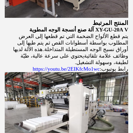
المنتج المرتبط
XY-GU-20A V آلة صنع أنسجة الوجه المطوية
يتم قطع الألواح الضخمة التي تم قطعها إلى العرض
المطلوب بواسطة أسطوانات القص ثم يتم طيها إلى
أوراق نسيج الوجه المستطيلة المتداخلة.هذه الآلة لديها
وظائف علامة تلقائيةيحتوي على سرعة عالية، طيّة
لطيفة، وسهولة التشغيل.
رابط يوتيوب:
https://youtu.be/2EIKfcMo1wc