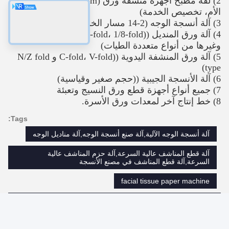
2) لفة مطبخ أجهزة منشفة ورق (1.2m-2.8m عرض لفة
الأم، تخصيص الخدمة)
3) آلة أنسجة الوجه (2-14 مسار الخروج)
4) آلة ورق المنديل ((L-fold، 1/4-fold، 1/6-fold، 1/8-fold
وغيرها من أنواع متعددة الطيات)
5) آلة ورق المنشفة اليدوية ((C-fold، V-fold و N/Z fold
type)
6) آلة الأنسجة الجيبية ((حجم صغير وقياسية)
7) جميع أنواع أجهزة قطع ورق النسيج وتعبئة
8) خط إنتاج آخر لمعدات ورق الأسرة.
Tags:
آلة أنسجة الوجه الآلية,آلة صنع أنسجة الوجه,آلة مناديل الوجه
آلة قطع المناشف عالية السرعة,آلة حزم المناشف عالية
السرعة,آلة قطع المناشف في مصنع الأنسجة
facial tissue paper machine
الاتصالات