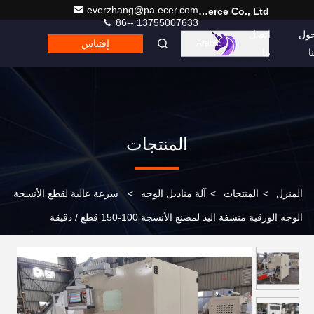
everzhang@pa.ecer.com
Hefei Purple Horn E-Commerce Co., Ltd.
86-- 13755007633
ول
اتصل
إقتباس
Arabic
نا
بنا
المنتجات
المنزل
>
المنتجات
>
آلة مناديل الوجه
>
سرعة عالية لقطع الأنسجة
الوجه الورقية منشفة اليد لمصنع الأنسجة 100-150 قطع / دقيقة