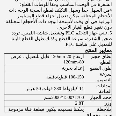
الشفرة في الوقت المناسب وفقا للوقتات القطع؛
4من السهل جداً وسهل التكيّف لقطع أنسجة الوجه ذات
الأحجام المختلفة.يمكن تعديل أجزاء قطع المسامير
الورقية في أي وقت لأنسجة الوجه ذات الأحجام المختلفة
دون تغيير قطع الغيار الأخرى.
5. تبني جهاز التحكم PLC وتشغيل شاشة اللمس. تردد
طحن الشفرة، سرعة القطع وكذلك طول القطع قابلة
للتعديل على شاشة PLC.
معايير المنتج
نطاق حجم
ارتفاع 20-120mm قابل للتعديل ، عرض
80-120mm
القطع
طول القطع
إعداد بحرية
سرعة
100-150 قطع/دقيقة
التصميم
إمدادات
11 كيلوواط 380 فولت 50 هرتز
الطاقة
حجم الجهاز
1700*1500*2000ملم
2.8T
وزن
ملاحظة
يمكننا تصميمه ليكون قطعة قناة مزدوجة
صور مفصلة