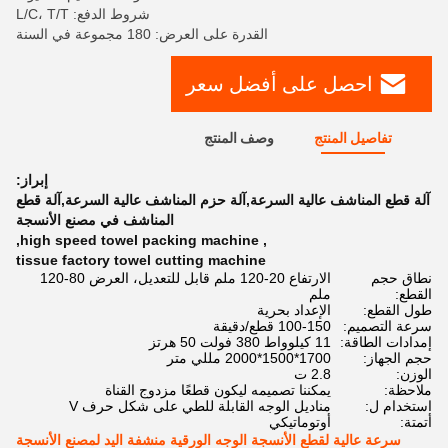
شروط الدفع: L/C، T/T
القدرة على العرض: 180 مجموعة في السنة
احصل على أفضل سعر
تفاصيل المنتج
وصف المنتج
إبراز:
آلة قطع المناشف عالية السرعة,آلة حزم المناشف عالية السرعة,آلة قطع
المناشف في مصنع الأنسجة
,
high speed towel packing machine
,
tissue factory towel cutting machine
نطاق حجم
الارتفاع 20-120 ملم قابل للتعديل، العرض 80-120
القطع:
ملم
طول القطع:
الإعداد بحرية
سرعة التصميم:
100-150 قطع/دقيقة
إمدادات الطاقة:
11 كيلوواط 380 فولت 50 هرتز
حجم الجهاز:
1700*1500*2000 مللي متر
الوزن:
2.8 ت
ملاحظة:
يمكننا تصميمه ليكون قطعًا مزدوج القناة
استخدام ل:
مناديل الوجه القابلة للطي على شكل حرف V
أتمتة:
أوتوماتيكي
سرعة عالية لقطع الأنسجة الوجه الورقية منشفة اليد لمصنع الأنسجة