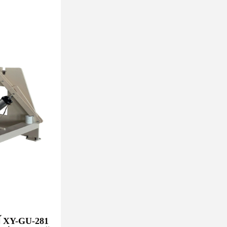
XY-GU-281 آلة قطع أنسجة الوجه التلقائية