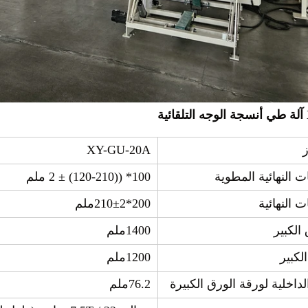
ز
XY-GU-20A
 النهائية المطوية
100* ((120-210) ± 2 ملم
 النهائية
200*210±2ملم
لكبير
1400ملم
لكبير
1200ملم
لداخلية لورقة الورق الكبيرة
76.2ملم