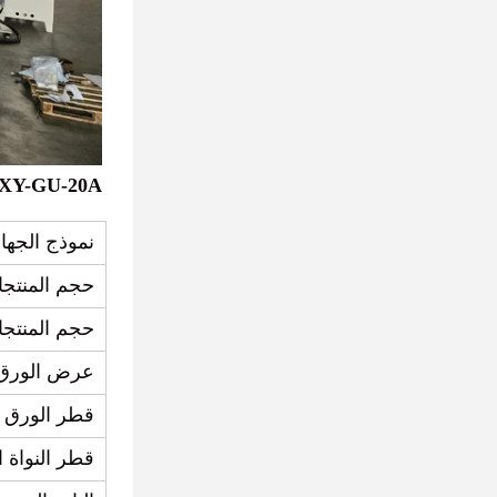
XY-GU-20A آلة طي أنسجة الوجه التلقائية
نموذج الجها
حجم المنتجات
حجم المنتجات
عرض الورق ا
قطر الورق ا
قطر النواة ا