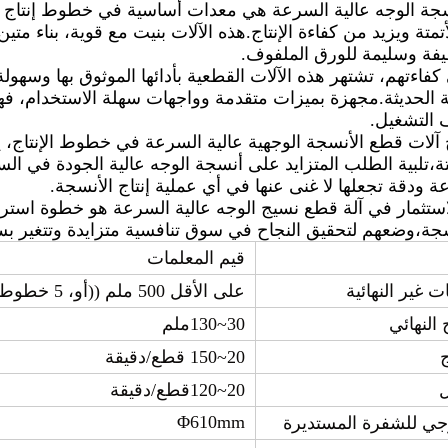
جة الوجه عالية السرعة هي معدات أساسية في خطوط إنتاج أن
متة ويزيد من كفاءة الإنتاج.هذه الآلات بنيت مع قوية، بناء متين 
يفة وسليمة للورق الملفوف.
كفاءتهم، تشتهر هذه الآلات القطعية بأدائها الموثوق بها وسهولة 
ة الحديثة.مجهزة بميزات متقدمة وواجهات سهلة الاستخدام، ف
التشغيل.
آلات قطع الأنسجة الوجهية عالية السرعة في خطوط الإنتاج، ي
تة،تلبية الطلب المتزايد على أنسجة الوجه عالية الجودة في ال
 ودقة تجعلها لا غنى عنها في أي عملية إنتاج الأنسجة.
استثمار في آلة قطع نسيج الوجه عالية السرعة هو خطوة استراتي
جة،وضعهم لتحقيق النجاح في سوق تنافسية متزايدة وتتغير ب
قيم المعلمات
 غير النهائية
على الأقل 500 ملم ((أو، 5 خطوط صغيرة)
 النهائي
30~130ملم
ج
20~150 قطع/دقيقة
20~120قطع/دقيقة
Φ610mm
جي للشفرة المستديرة