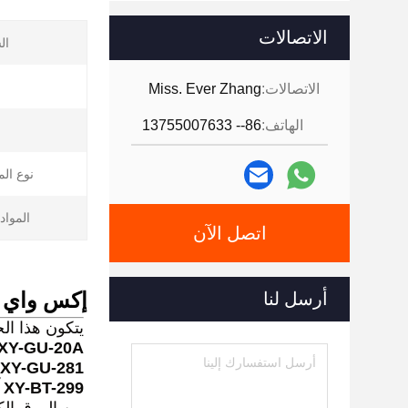
الاتصالات
ال
الاتصالات:
Miss. Ever Zhang
الهاتف:
86-- 13755007633
نوع الم
المواد 
اتصل الآن
أرسل لنا
إكس واي ج
يتكون هذا ال
XY-GU-20A آلة طي أنسجة الوجه التلقائي
XY-GU-281 آلة قطع أنسجة الوجه التلقائية
XY-BT-299 آلة حزم حقيبة الأنسجة الوجهية ذاتية النوع