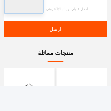
آلة أوتوماتيكية لأوراق المنديل,آلة إنتاج منديل,آلة طي المناديل
آلة أوتوماتيكية لأوراق المنديل,آلة تصنيع ورق النسيج
الأوتوماتيكية,آلة ورق المنديل 220 فولت
napkin folding machine
الاتصالات
الاتصالات:
Miss. Ever Zhang
الهاتف:
86-- 13755007633
اتصل الآن
أرسل لنا