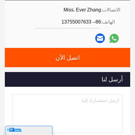
ملف الشركة
شركة فوجيان شينيون لتطوير الآلات جيدة في تصنيع آلات
تحويل الورق
مزود محترف لـ:
1) آلة ورق المرحاض (عرض اللفافة الأساسية 1.2m-2.8m
، خدمة تخصيص)
2) لفة مطبخ أجهزة منشفة ورق (1.2m-2.8m عرض لفة
الأم، تخصيص الخدمة)
3) آلة أنسجة الوجه (2-14 مسار الخروج)
4) آلة ورق المنديل ((L-fold، 1/4-fold، 1/6-fold، 1/8-fold
وغيرها من أنواع متعددة الطيات)
5) آلة ورق المنشفة اليدوية ((C-fold، V-fold و N/Z fold
type)
6) آلة الأنسجة الجيبية ((حجم صغير وقياسية)
7) جميع أنواع أجهزة قطع ورق النسيج وتعبئة
8) خط إنتاج آخر لمعدات ورق الأسرة.
Tags: