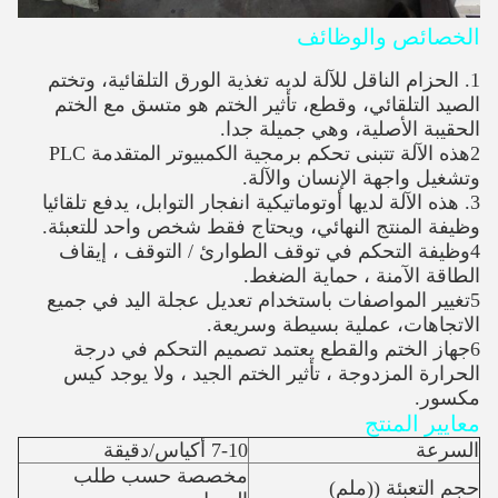
الخصائص والوظائف
1. الحزام الناقل للآلة لديه تغذية الورق التلقائية، وتختم
الصيد التلقائي، وقطع، تأثير الختم هو متسق مع الختم
الحقيبة الأصلية، وهي جميلة جدا.
2هذه الآلة تتبنى تحكم برمجية الكمبيوتر المتقدمة PLC
وتشغيل واجهة الإنسان والآلة.
3. هذه الآلة لديها أوتوماتيكية انفجار التوابل، يدفع تلقائيا
وظيفة المنتج النهائي، ويحتاج فقط شخص واحد للتعبئة.
4وظيفة التحكم في توقف الطوارئ / التوقف ، إيقاف
الطاقة الآمنة ، حماية الضغط.
5تغيير المواصفات باستخدام تعديل عجلة اليد في جميع
الاتجاهات، عملية بسيطة وسريعة.
6جهاز الختم والقطع يعتمد تصميم التحكم في درجة
الحرارة المزدوجة ، تأثير الختم الجيد ، ولا يوجد كيس
مكسور.
معايير المنتج
السرعة
7-10 أكياس/دقيقة
مخصصة حسب طلب
حجم التعبئة ((ملم)