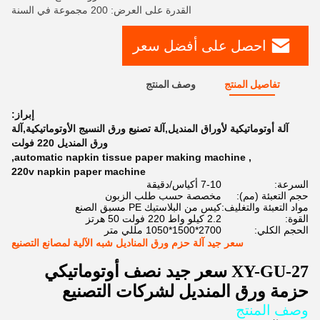
القدرة على العرض: 200 مجموعة في السنة
احصل على أفضل سعر
تفاصيل المنتج
وصف المنتج
إبراز:
آلة أوتوماتيكية لأوراق المنديل,آلة تصنيع ورق النسيج الأوتوماتيكية,آلة
ورق المنديل 220 فولت
,
automatic napkin tissue paper making machine
,
220v napkin paper machine
السرعة:
7-10 أكياس/دقيقة
حجم التعبئة (مم):
مخصصة حسب طلب الزبون
مواد التعبئة والتغليف:
كيس من البلاستيك PE مسبق الصنع
القوة:
2.2 كيلو واط 220 فولت 50 هرتز
الحجم الكلي:
2700*1500*1050 مللي متر
سعر جيد آلة حزم ورق المناديل شبه الآلية لمصانع التصنيع
XY-GU-27 سعر جيد نصف أوتوماتيكي
حزمة ورق المنديل لشركات التصنيع
وصف المنتج