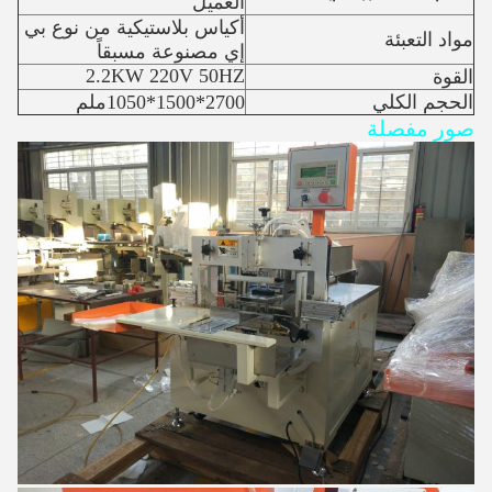
العميل
أكياس بلاستيكية من نوع بي
مواد التعبئة
إي مصنوعة مسبقاً
2.2KW 220V 50HZ
القوة
الحجم الكلي
2700*1500*1050ملم
صور مفصلة