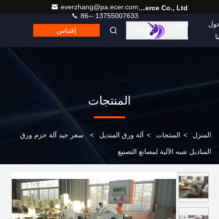
everzhang@pa.ecer.com
Hefei Purple Horn E-Commerce Co., Ltd.
86-- 13755007633
ول
اتصل
إقتباس
Arabic
نا
بنا
المنتجات
المنزل
>
المنتجات
>
آلة ورق المنديل
>
سعر جيد آلة حزم ورق
المناديل شبه الآلية لمصانع التصنيع