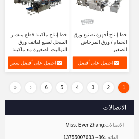
خط إنتاج أجهزة تصنيع ورق
خط إنتاج ماكينة قطع منشار
الحمام / ورق المرحاض
السجل لصنع لفائف ورق
الصغير
التواليت الصغيرة مع ماكينة
تعبئة الحزم بـ 48 لفة
احصل على أفضل
احصل على أفضل سعر
سعر
6
5
4
3
2
1
الاتصالات
الاتصالات:
Miss. Ever Zhang
الهاتف:
86-- 13755007633