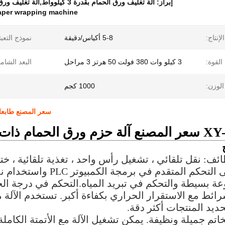
إبراز:
آلة تغليف ورق الحمام بقدرة 3 كيلوواط,آلة تغليف ورق الحمام 380 فولت,آلة تغليف ورق الحمام بقدرة 3 كيلوواط
paper wrapping machine
إنتاج:
5-8 أكياس/دقيقة
نموذج التعبئ
القوة:
3 كيلو وات 380 فولت 50 هرتز 3 مراحل
البعد الشام
الوزن:
1000 كجم
سعر المصنع طابعات كبي
ام ذات قدرة كبيرة
2اعتماداً على التحكم ال
ة بسيطة والتحكم في تبريد المياه.التحكم في درجة الح
رائط مع الاستقرار الحراري بكفاءة أكبر. تستخدم الآلة
ديد المنتجات أكثر دقة.
الخاتم جميلة ونظيفة. يمكن تشغيل الآلة مع الأتمتة الكام