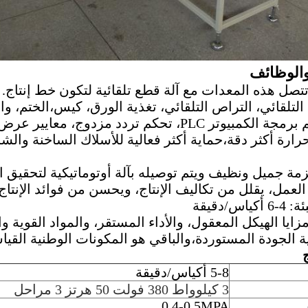
الوظائف
 تتصل هذه المعدات مع آلة قطع تلقائية لتكون خط إنتا
 التلقائي، التراص التلقائي، تغذية الورق، كيس،الختم، وا
2اعتمد تحكم برمجة الكمبيوتر PLC، تحكم تردد 
رارة أكثر دقة،حماية أكثر فعالية للأسلاك الساخنة وال
حزمة جميل ونظيف ويتم توصيله بآلة أوتوماتيكية لتحقيق ا
لعمل، يقلل من تكاليف الإنتاج، ويحسن من فوائد الإنتاج.
مزايا الهيكل المعقول، والأداء المستقر، والمواد القوية 
 الجودة المستوردة،والباقي هو المكونات الوطنية القياس
ج
5-8 أكياس/دقيقة
3 كيلوواط 380 فولت 50 هرتز 3 مراحل
0.4-0.5MPA