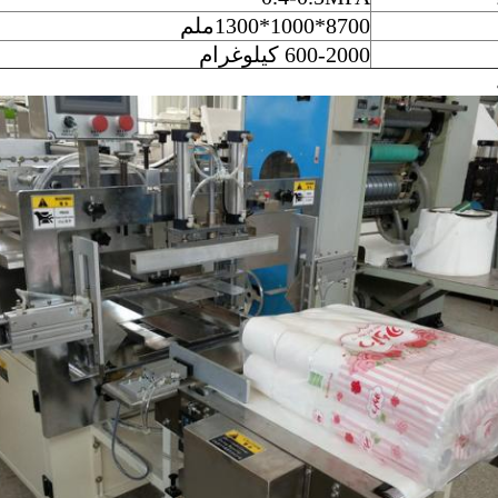
8700*1000*1300ملم
600-2000 كيلوغرام