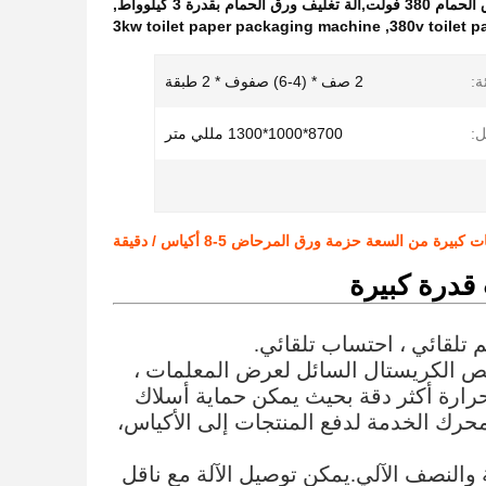
,
3kw toilet paper packaging machine
,
380v toilet 
ة:
2 صف * (4-6) صفوف * 2 طبقة
ل:
8700*1000*1300 مللي متر
رة من السعة حزمة ورق المرحاض 5-8 أكياس / دقيقة
متقدم في برمجة الكمبيوتر PLC واستخدام نص الكريستال السائل لعرض المعلمات ،
رارة أكثر دقة بحيث يمكن حماية أسلاك
 محرك الخدمة لدفع المنتجات إلى الأكياس،
لة والنصف الآلي.يمكن توصيل الآلة مع ناقل