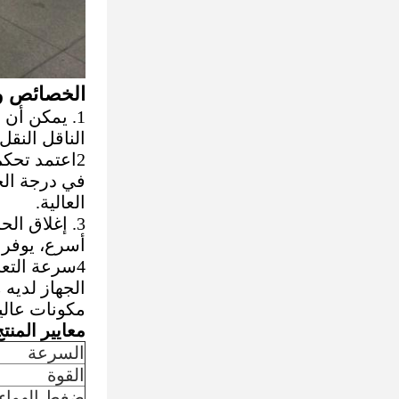
الخصائص و
1. يمكن أن
الناقل النقل
في درجة الح
العالية.
3. إغلاق ال
أسرع، يوفر ا
4سرعة التعبئة: 4-6 أكياس/دقيقة
الجهاز لديه 
مكونات عالية
معايير المنت
السرعة
القوة
ضغط الهواء