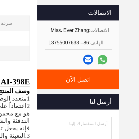
الاتصالات
سرعة ال
الاتصالات:
Miss. Ever Zhang
الهاتف:
86-- 13755007633
اتصل الآن
XY-AI-398E سعر المصنع آلة حزم ورق الحم
وصف المنتج
1متعدد الوظائف: نقل تلقائي ، تشغيل رأس واحد ، تغذية تلقائية ، ختم تلقائي ، احتساب تلقائي.
أرسل لنا
هو مع مجموع
التدفئة والش
فإنه يجعل تح
3.التعبئة و