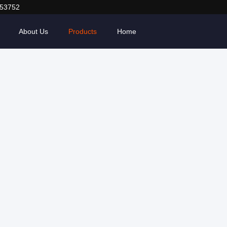
053752
About Us
Products
Home