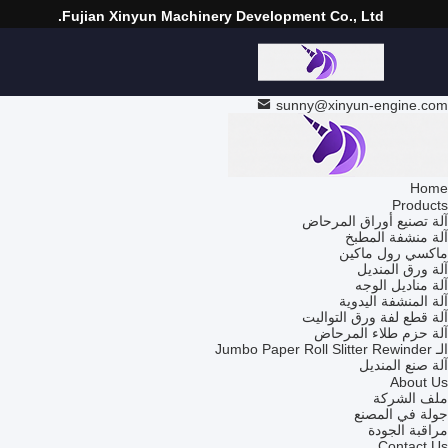
Fujian Xinyun Machinery Development Co., Ltd.
sunny@xinyun-engine.com
Home
Products
آلة تصنيع أوراق المرحاض
آلة منشفة المطبخ
ماكسي رول ماكين
آلة ورق المنديل
آلة مناديل الوجه
آلة المنشفة اليدوية
آلة قطع لفة ورق التواليت
آلة حزم طلاء المرحاض
الـ Jumbo Paper Roll Slitter Rewinder
آلة صنع المنديل
About Us
ملف الشركة
جولة في المصنع
مراقبة الجودة
Contact Us