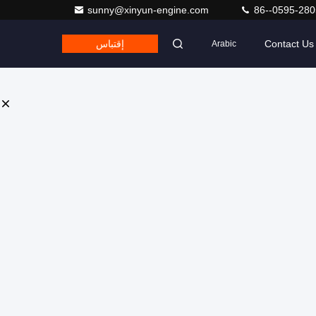
sunny@xinyun-engine.com
86--0595-28
Contact Us
إقتباس
Arabic