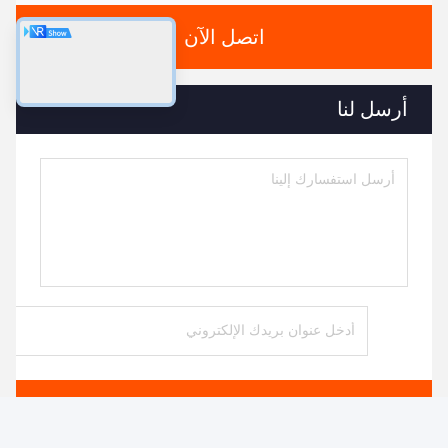
ومصاريف التأشيرة والغذاء والنقل والإقامة في
مدينة المشتري.
ملف الشركة
شركة فوجيان شينيون لتطوير الآلات جيدة في
تصنيع آلات تحويل الورق
مزود محترف لـ:
1) آلة ورق المرحاض (عرض اللفافة الأساسية
1.2m-2.8m ، خدمة تخصيص)
2) لفة مطبخ أجهزة منشفة ورق (1.2m-2.8m عرض
لفة الأم، تخصيص الخدمة)
3) آلة أنسجة الوجه (2-14 مسار الخروج)
4) آلة ورق المنديل ((L-fold، 1/4-fold، 1/6-fold،
1/8-fold وغيرها من أنواع متعددة الطيات)
5) آلة ورق المنشفة اليدوية ((C-fold، V-fold و N/Z
fold type)
6) آلة الأنسجة الجيبية ((حجم صغير وقياسية)
7) جميع أنواع أجهزة قطع ورق النسيج وتعبئة
8) خط إنتاج آخر لمعدات ورق الأسرة.