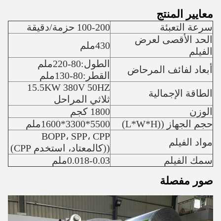
معايير المنتج
سرعة التعبئة
100-200 حزمة/دقيقة
الحد الأقصى لعرض
430ملم
الفيلم
الطول:80-220ملم
أبعاد لفائف المرحاض
القطر:80-130ملم
15.5KW 380V 50HZ
الطاقة الإجمالية
ثلاثي المراحل
الوزن
1800 كجم
حجم الجهاز ((L*W*H)
5500*3300*1600ملم
BOPP، SPP، CPP
مواد الفيلم
((كالمعتاد، استخدم CPP)
سمك الفيلم
0.018-0.03ملم
صور مفصلة