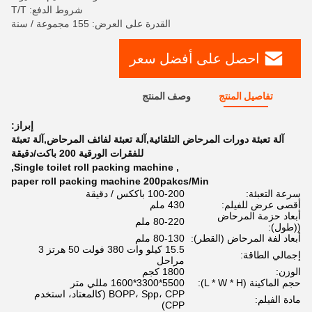
شروط الدفع: T/T
القدرة على العرض: 155 مجموعة / سنة
احصل على أفضل سعر
تفاصيل المنتج
وصف المنتج
إبراز:
آلة تعبئة دورات المرحاض التلقائية,آلة تعبئة لفائف المرحاض,آلة تعبئة
للفقرات الورقية 200 باكت/دقيقة
,
Single toilet roll packing machine
,
paper roll packing machine 200pakcs/Min
سرعة التعبئة:
100-200 باككس / دقيقة
أقصى عرض للفيلم:
430 ملم
أبعاد حزمة المرحاض
80-220 ملم
((طول):
أبعاد لفة المرحاض (القطر):
80-130 ملم
15.5 كيلو وات 380 فولت 50 هرتز 3
إجمالي الطاقة:
مراحل
الوزن:
1800 كجم
حجم الماكينة (L * W * H):
5500*3300*1600 مللي متر
BOPP، Spp، CPP (كالمعتاد، استخدم
مادة الفيلم:
CPP)