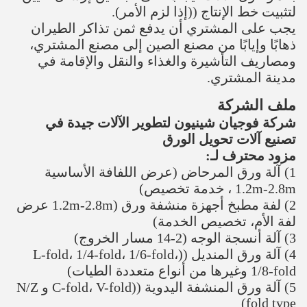
XY-AI-400 آلة قطع ورق المرحاض عالية السرعة
رابط الفيديو:
https://youtu.be/8z4ggE2Tv2o