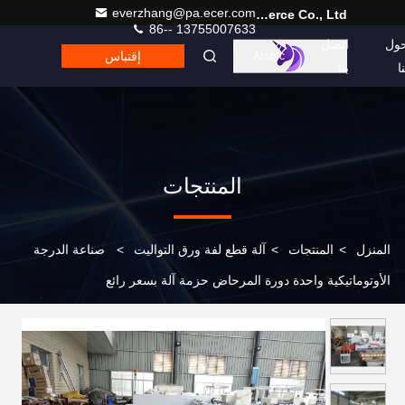
everzhang@pa.ecer.com
Hefei Purple Horn E-Commerce Co., Ltd.
86-- 13755007633
ول
اتصل
إقتباس
Arabic
نا
بنا
المنتجات
المنزل
>
المنتجات
>
آلة قطع لفة ورق التواليت
>
صناعة الدرجة
الأوتوماتيكية واحدة دورة المرحاض حزمة آلة بسعر رائع