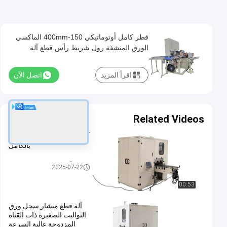
قطر كامل أوتوماتيكي 150-400mm الماكسي
الورق المنشفة رول شريط رأس قطع آلة
اقرأ المزيد
اتصل الآن
Related Videos
آلة قطع ورق المرحاض الآلي
بالكامل
آلة قطع لفة ورق التواليت
2025-07-22
00:53
آلة قطع منشار سجل ورق
التواليت الصغيرة ذات القناة
المزدوجة عالية السرعة