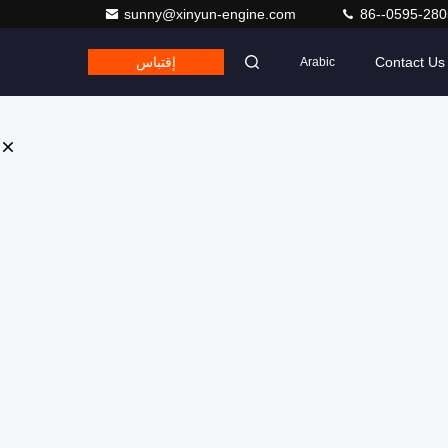
sunny@xinyun-engine.com
86--0595-28
Contact Us
إقتباس
Arabic