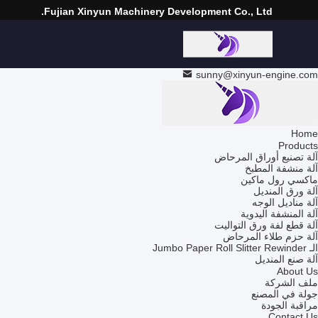
Fujian Xinyun Machinery Development Co., Ltd.
sunny@xinyun-engine.com
Home
Products
آلة تصنيع أوراق المرحاض
آلة منشفة المطبخ
ماكسي رول ماكين
آلة ورق المنديل
آلة مناديل الوجه
آلة المنشفة اليدوية
آلة قطع لفة ورق التواليت
آلة حزم طلاء المرحاض
الـ Jumbo Paper Roll Slitter Rewinder
آلة صنع المنديل
About Us
ملف الشركة
جولة في المصنع
مراقبة الجودة
Contact Us