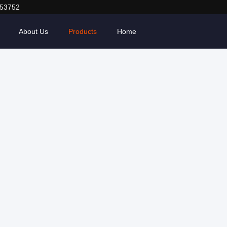
053752
About Us
Products
Home