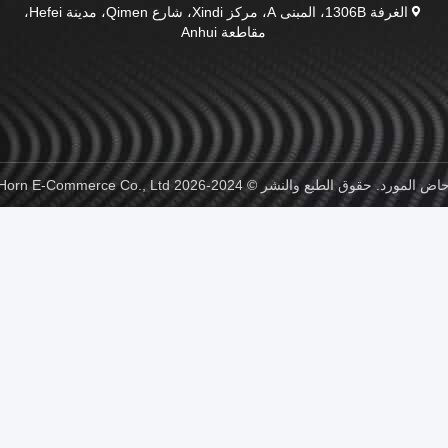
الغرفة 1306B، المبنى A، مركز Xindi، شارع Qimen، مدينة Hefei،
مقاطعة Anhui
2-2026 Hefei Purple Horn E-Commerce Co., Ltd. جميع الحقوق محفوظة