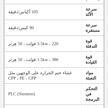
سرعة
105 أكياس/دقيقة
الآلة
سرعة
90 كيس/دقيقة
مستقرة
قوة
3.5kw ، 220 فولت ، 50 هرتز
التدفئة
قوة
1.5kw ، 380 فولت ، 50 هرتز
القيادة
مواد
غشاء ختم الحرارة على الوجهين مثل
التعبئة
CPP ، PE ، CPP
التحكم
PLC (Siemens)
في
البرمجة