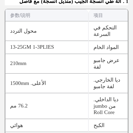
آلة طي أنسجة الجيب (منديل أنسجة) مع فاصل
1．
参数/说明
项目
التحكم في
محول التردد
السرعة
13-25GM 1-3PLIES
المواد الخام
عرض جامبو
210mm
لفة
ديا الخارجي.
الأعلى. 1500mm
لفة جامبو
ديا الداخلي.
76.2 مم
من jumbo
Roll Core
الكبح
هوائي