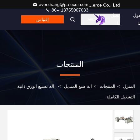
everzhang@pa.ecer.com
Hefei Purple Horn E-Commerce Co., Ltd.
86-- 13755007633
ول
اتصل
إقتباس
Arabic
نا
بنا
المنتجات
المنزل
>
المنتجات
>
آلة صنع المنديل
>
آلة تصنيع الورق ذاتية
التشغيل الكاملة