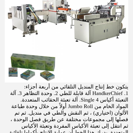
يتكون خط إنتاج المنديل التلقائي من أربعة أجزاء:
1. HandkerChief آلة قابلة للطي 2. وحدة التظاهر 3. آلة
التعبئة أكياس Single 4. آلة تعبئة الحقائب المتعددة.
المواد الخام من Jumbo Roll أولاً من خلال وحدة طباعة
الألوان (اختياري) ، ثم النقش والطي في منديل. ثم تم
فصلها إلى مجموعات مختلفة عن طريق فصل الوحدة ،
ثم انتقل إلى تعبئة الأكياس المفردة وتعبئة الأكياس
المتعددة. يدرك هذا الخط أن عملية الإنتاج بأكملها تلقائية.