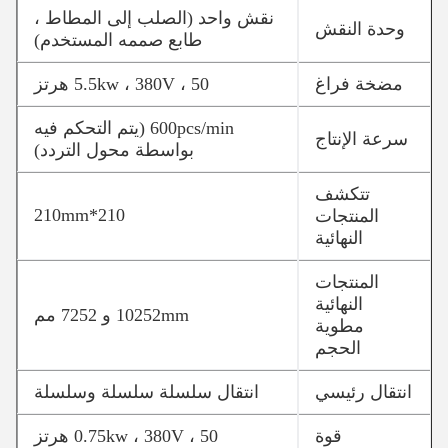
نقش واحد (الصلب إلى المطاط ،
وحدة النقش
طابع صممه المستخدم)
مضخة فراغ
5.5kw ، 380V ، 50 هرتز
600pcs/min (يتم التحكم فيه
سرعة الإنتاج
بواسطة محول التردد)
تتكشف
210*210mm
المنتجات
النهائية
المنتجات
النهائية
52mm و 72
102
52 مم
مطوية
الحجم
انتقال رئيسي
انتقال سلسلة سلسلة وسلسلة
قوة
0.75kw ، 380V ، 50 هرتز