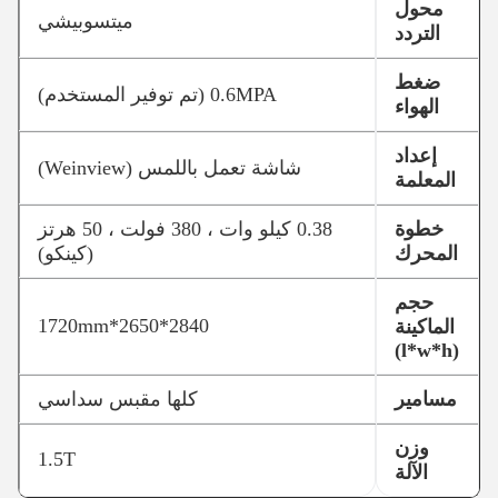
محول
ميتسوبيشي
التردد
ضغط
0.6MPA (تم توفير المستخدم)
الهواء
إعداد
شاشة تعمل باللمس (Weinview)
المعلمة
خطوة
0.38 كيلو وات ، 380 فولت ، 50 هرتز
المحرك
(كينكو)
حجم
2840*2650*1720mm
الماكينة
(l*w*h)
مسامير
كلها مقبس سداسي
وزن
1.5T
الآلة