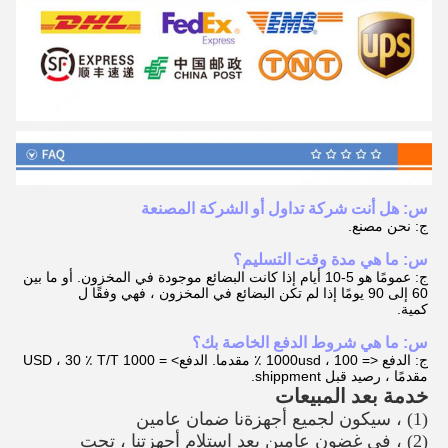
س: هل أنت شركة تداول أو الشركة المصنعة
ج: نحن مصنع.
س: ما هي مدة وقت التسليم؟
ج: عمومًا هو 5-10 أيام إذا كانت البضائع موجودة في المخزون. أو ما بين
60 إلى 90 يومًا إذا لم تكن البضائع في المخزون ، فهي وفقًا ل
كمية.
س: ما هي شروط الدفع الخاصة بك؟
ج: الدفع <= 1000usd ، 100 ٪ مقدما. الدفع> = 1000 USD ، 30 ٪ T/T
مقدمًا ، رصيد قبل shippment.
خدمة بعد المبيعات
(1) ، سيكون لجميع أجهزةنا ضمان عامين
(2) ، في غضون عامين بعد استلام أجهزتنا ، تحت