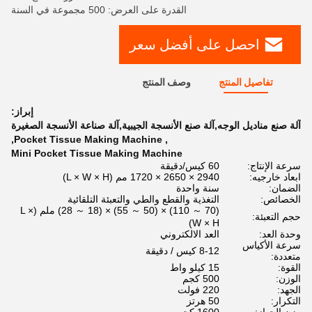
القدرة على العرض: 500 مجموعة في السنة
احصل على أفضل سعر
تفاصيل المنتج
وصف المنتج
إبراز:
آلة صنع مناديل الوجه,آلة صنع الأنسجة الجيبية,آلة صناعة الأنسجة الصغيرة
,
Pocket Tissue Making Machine
,
Mini Pocket Tissue Making Machine
سرعة الإنتاج:
60 كيس/دقيقة
ابعاد خارجيه:
2940 × 2650 × 1720 مم (L × W × H)
الضمان:
سنة واحدة
الخصائص:
التغذية والقطع والطي والتعبئة التلقائية
(70 ～ 110) × (50 ～ 55) × (18 ～ 28) ملم (L ×
حجم التعبئة:
W × H)
وحدة العد:
العد الالكتروني
سرعة الأكياس
8-12 كيس / دقيقة
متعددة:
القوة:
15 كيلو واط
الوزن:
500 كجم
الجهد:
220 فولت
التكرار:
50 هرتز