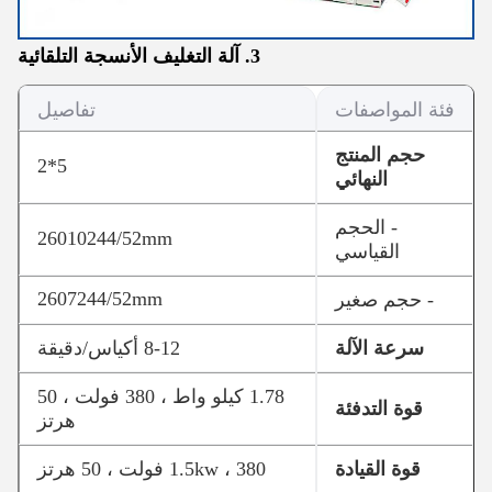
3. آلة التغليف الأنسجة التلقائية
فئة المواصفات
تفاصيل
حجم المنتج
5*2
النهائي
- الحجم
260
102
44/52mm
القياسي
260
72
44/52mm
- حجم صغير
سرعة الآلة
8-12 أكياس/دقيقة
1.78 كيلو واط ، 380 فولت ، 50
قوة التدفئة
هرتز
قوة القيادة
1.5kw ، 380 فولت ، 50 هرتز