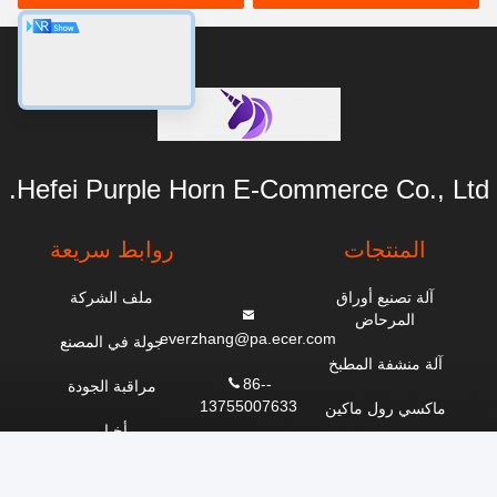
Hefei Purple Horn E-Commerce Co., Ltd.
المنتجات
روابط سريعة
آلة تصنيع أوراق
ملف الشركة
المرحاض
everzhang@pa.ecer.com
جولة في المصنع
آلة منشفة المطبخ
86--
مراقبة الجودة
13755007633
ماكسي رول ماكين
أخبار
1610 مبنى
آلة ورق المنديل
المؤسسات، ونان،
خريطة الموقع
لوجيانج، كوانجو،
آلة مناديل الوجه