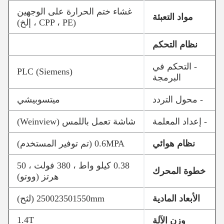
غشاء ختم الحرارة على الوجهين
مواد التعبئة
(CPP ، PE ، إلخ)
نظام التحكم
- التحكم في
PLC (Siemens)
البرمجة
- محول التردد
ميتسوبيشي
- إعداد المعلمة
شاشة تعمل باللمس (Weinview)
نظام هوائي
0.6MPA (تم توفير المستخدم)
0.38 كيلو واط ، 380 فولت ، 50
خطوة المحرك
هرتز (ووتو)
الأبعاد المادية
1550mm (ل
2350
2500
ث
ح)
1.4T
وزن الآلة