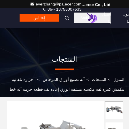
everzhang@pa.ecer.com
Hefei Purple Horn E-Commerce Co., Ltd.
86-- 13755007633
ول
اتصل
إقتباس
Arabic
نا
بنا
المنتجات
المنزل
>
المنتجات
>
آلة تصنيع أوراق المرحاض
>
حرارة تلقائية
تنكمش كبيرة لفة مكسية منشفة الورق إعادة لف قطعة حزمة آلة خط
الإنتاج