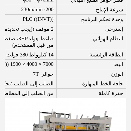
200~230m/min
سرعة الإنتاج
PLC ((INVT))
وحدة تحكم البرنامج
إسترخى
2 موقف ((يجب تحديده)
النظام الهوائي
من قبل المستخدم)
الطاقة الرئيسية
14 كيلوواط 380 فولت 50 هرتز
7000 × 4000 × 1900 ((L*W*H)
البعد
الوزن
حوالي 7T
حافة الخط المنهارة
الصلب إلى الصلب (تحكم 
حفرة كاملة
من الصلب إلى المطاط