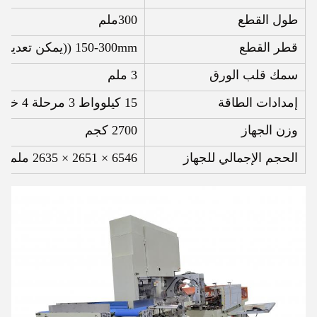
طول القطع
300ملم
قطر القطع
150-300mm ((يمكن تعديلها)
سمك قلب الورق
3 ملم
إمدادات الطاقة
15 كيلوواط 3 مرحلة 4 خط 380 فولت 50 هرتز
وزن الجهاز
2700 كجم
الحجم الإجمالي للجهاز
6546 × 2651 × 2635 ملم