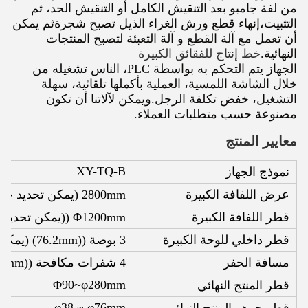
من لفة جامبو بعد التنقيش الكامل أو التنقيش الحد، ثم
التثبيت،إنهاء قطع ورش الغراء الذيل تصبح شجرةثم يمكن
أن تعمل مع آلة القطع و آلة التعبئة لتصبح المنتجات
النهائية.
خط إنتاج للفقائق الكبيرة
الجهاز يتم التحكم به بواسطة PLC، الناس تشغيله من
خلال الشاشة اللمسية، العملية بأكملها تلقائية، سهلة
التشغيل، خفض تكلفة الرجل.ويمكن لآلاتنا أن تكون
مصنوعة حسب متطلبات العملاء.
معايير المنتج
XY-TQ-B
نموذج الجهاز
عرض اللفافة الكبيرة
2800mm (يمكن تحديد حجم آخر)
قطر اللفافة الكبيرة
Φ1200mm ((يمكن تحديد أحجام أخرى)
قطر داخلي للوحة الكبيرة
3 بوصة ((76.2mm) (يمكن تحديد حجم آخر)
مسافة الحفر
4 شفرات مكافحة ((115mm) ((يمكن تحديد حجم آخر)
Φ90~φ280mm
قطر المنتج النهائي
φ38 ~ φ76mm
قطر جوهر المنتج النهائي