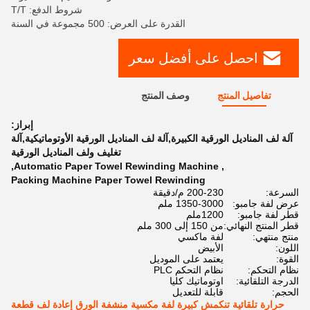
شروط الدفع: T/T
القدرة على العرض: 500 مجموعة في السنة
احصل على أفضل سعر
تفاصيل المنتج
وصف المنتج
إبراز:
آلة لف المناديل الورقية الكبيرة,آلة لف المناديل الورقية الأوتوماتيكية,آلة
تغليف ولف المناديل الورقية
,
Automatic Paper Towel Rewinding Machine
,
Packing Machine Paper Towel Rewinding
السرعة:
200-230 م/دقيقة
عرض لفة جامبو:
1350-3000 ملم
قطر لفة جامبو:
1200ملم
قطر المنتج النهائي:
من 150 إلى 300 ملم
منتج منتهي:
لفة ماكسي
اللون:
الأبيض
القوة:
يعتمد على الموديل
نظام التحكم:
نظام التحكم PLC
الدرجة التلقائية:
اوتوماتيك كليا
الحجم:
قابلة للتعديل
حرارة تلقائية تنكمش كبيرة لفة مكسية منشفة الورق إعادة لف قطعة