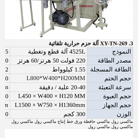
3. XY-TN-269 آلة حزم حرارية تلقائية
النموذج
4525L آلة قطع وتغطية
4525 آلة التقلص ا
مصدر الطاقة
220 فولت 50 هرتز/60 هرتز
380 فولت 50/60 هرت
الطاقة المسجلة
1.55 كيلوواط
12 كيلوواط
L800*W400*H200MM
حجم الختم
450*220*120مل
min
سرعة التعبئة
20-40 علبة / دقيقة
L450 × W400 × H120 MM
حجم العبوة
450*220*120مل
0mm
L1500 × W750 × H1360mm
حجم الجهاز
الوزن
300 كجم
150 كجم
ماكسي رول ماكسي حافظة ورق خط إنتاج ماكسي رول ماكسي رول
ماكسي رول ماكسي رول