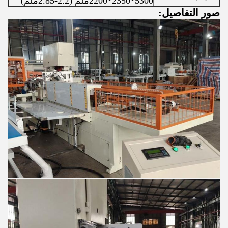
5300*2350*2200ملم (2.2-2.85ملم)
صور التفاصيل: