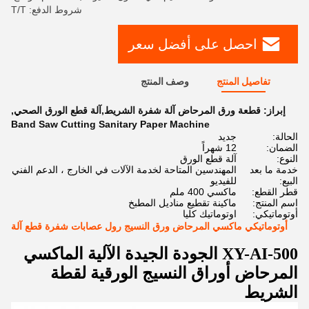
شروط الدفع: T/T
احصل على أفضل سعر
تفاصيل المنتج
وصف المنتج
إبراز:
قطعة ورق المرحاض آلة شفرة الشريط,آلة قطع الورق الصحي
,
Band Saw Cutting Sanitary Paper Machine
الحالة:
جديد
الضمان:
12 شهراً
النوع:
آلة قطع الورق
خدمة ما بعد
المهندسين المتاحة لخدمة الآلات في الخارج ، الدعم الفني
البيع:
للفيديو
قطر القطع:
ماكسي 400 ملم
اسم المنتج:
ماكينة تقطيع مناديل المطبخ
أوتوماتيكي:
اوتوماتيك كليا
أوتوماتيكي ماكسي المرحاض ورق النسيج رول عصابات شفرة قطع آلة
XY-AI-500
الجودة الجيدة الآلية الماكسي
المرحاض أوراق النسيج الورقية لقطة
الشريط