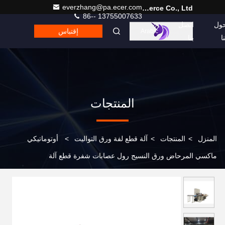
everzhang@pa.ecer.com
Hefei Purple Horn E-Commerce Co., Ltd.
86-- 13755007633
ول
اتصل
إقتباس
Arabic
نا
بنا
المنتجات
المنزل
>
المنتجات
>
آلة قطع لفة ورق التواليت
>
أوتوماتيكي
ماكسي المرحاض ورق النسيج رول عصابات شفرة قطع آلة