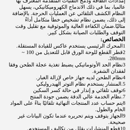
إمدادات الطاقة ودمج التقنيات المتقدمة المعترف بها
عالميا، بما في ذلك الاندماج الكهروميكانيكي، يسهل
النظام الكشف التلقائي عن العمليات الحرجة. بالإضافة
إلى ذلك، يضمن نظام تشخيص خطأ متكامل أداءً
مثاليًا.ضمان الكفاءة العالية والموثوقية مع تقليل وقت
التوقف والطلبات الصيانة بشكل كبير.
الخصائص:
1المحرك الرئيسي يستخدم عاكس للقيادة المستقلة.
2قطر القطع للوحة الورق قابل للتعديل من 100 ~
280mm.
3نظام الحد الأوتوماتيكي يضبط تغذية عجلة الطحن وفقا
لفقدان الشفرة.
4نظام الطحن لديه جهاز خاص لإزالة الغبار.
5.المنشار يستخدم نظام التوتر الهيدروليكي
6توقف تلقائي و إنذار في حالة كسر السكين
7.نظام الخدمة عالي الدقة يضمن جودة المنتج
8يتم حساب عدد المنتجات النهائية تلقائيًا بناءً على المواد
الخام والطول.
9الجهاز يتوقف ويتم تحريره عندما تكون البيانات غير
صحيحة.
10قطع المنشارات يقلل من تكاليف المستخدم.