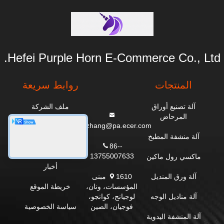
Hefei Purple Horn E-Commerce Co., Ltd.
المنتجات
روابط سريعة
آلة تصنيع أوراق
ملف الشركة
المرحاض
everzhang@pa.ecer.com
جولة في المصنع
آلة منشفة المطبخ
86--
مراقبة الجودة
13755007633
ماكسي رول ماكين
أخبار
1610 مبنى
آلة ورق المنديل
المؤسسات، ونان،
خريطة الموقع
لوجيانج، كوانجو،
آلة مناديل الوجه
فوجيان، الصين
سياسة الخصوصية
آلة المنشفة اليدوية