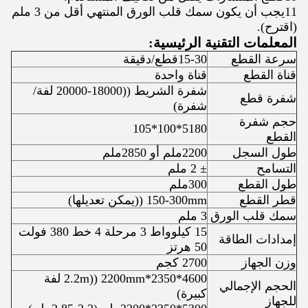
11يجب أن يكون سمك قلب الورق المنتهي أقل من 3 ملم
(اقترح).
المعلمات التقنية الرئيسية:
سرعة القطع
15-30قطع/دقيقة
قناة القطع
قناة واحدة
شفرة الشريط ((18000-20000 لفة/
شفرة قطع
شفرة)
حجم شفرة
5180*100*105
القطع
طول السجل
2200ملم أو 2850ملم
التسامح
± 2 ملم
طول القطع
300ملم
قطر القطع
150-300mm ((يمكن تعديلها)
سمك قلب الورق
3 ملم
15 كيلوواط 3 مرحلة 4 خط 380 فولت
إمدادات الطاقة
50 هرتز
وزن الجهاز
2700 كجم
4600*2350*2200mm ((2.2m لفة
الحجم الإجمالي
كبيرة)
للجهاز