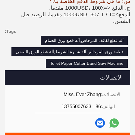
س: ما هي شروط الدفع الخاصة بك؟
ج: الدفع <=1000USD، 100٪ مقدما.
الدفع>=1000USD، 30٪ T / T مقدما، الرصيد قبل
الشحن.
Tags:
آلة قطع لفائف المرحاض,آلة قطع ورق الحمام
قطعة ورق المرحاض آلة شفرة الشريط,آلة قطع الورق الصحي
Toilet Paper Cutter Band Saw Machine
الاتصالات
الاتصالات:
Miss. Ever Zhang
الهاتف:
86-- 13755007633