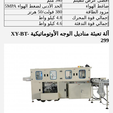
أقصى عرض للفيلم
340 ملم
ضاغط الهواء
الحد الأدنى لضغط الهواء 5MPA
مزود الطاقة
380 فولت/50 هرتز
إجمالي قوة المحرك
4.8 كيلو واط
إجمالي قوة التدفئة
4.6 كيلو واط
آلة تعبئة مناديل الوجه الأوتوماتيكية XY-BT-
299