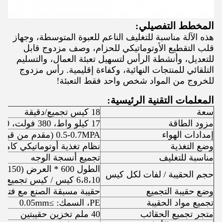
المخطط التفصيلي:
هذه الآلة مناسبة للتغليف الناعم للعبوة المتوسطة، وجهاز
قلب التقطيع الأوتوماتيكي للحزام، وصف مزدوج قابل
للتعديل، وأنشطة الرأس لتسهيل تعبئة العمال، والتسليم
التلقائي للمنتجات النهائية، وكفاءة إقليمية. رأس مزدوج
للخروج من المواد شخص واحد فقط التعبئة!
المعلمات التقنية الرئيسية:
سعة
18 كيس تجميع/دقيقة
مزود الطاقة
17 كيلو واط، 380 فولت، 50 هرتز
إمدادات الهواء
0.5-0.7MPA (مقدم من قبل المستخدم)
وضع التغذية
نظام تغذية أوتوماتيكي كامل
مناسبة للتغليف
تجميع أنسجة الوجه
الطول 600 * العرض (150-420) * الارتفاع (80-105) ملم
حجم الحقيبة / لفات لكل كيس
6،8،10 كيس / كيس تجميع
وضع حقيبة التجميع
حقيبة مسبقة الصنع مع فتحة
تجميع مواد الحقيبة
PE، السمك: ≥0.05mm
متجر تجميع الحقائب
40 ملم تخزين حقيبتين