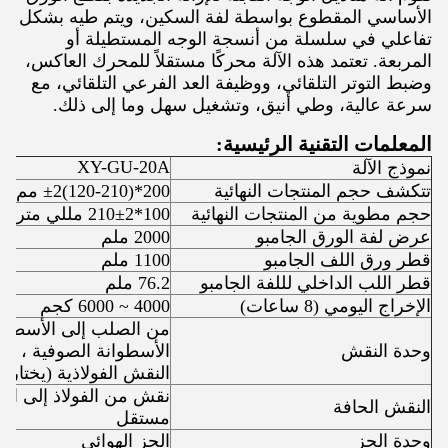
الأساسي المقطوع بواسطة لفة السكين، ويتم طيه بشكل
تفاعلي في سلسلة من أنسجة الوجه المستطيلة أو
المربعة. تعتمد هذه الآلة محركًا مستقلاً للمحرك العاكس،
وضبط التوتر التلقائي، ووظيفة العد الفرعي التلقائي، مع
سرعة عالية، وطي أنيق، وتشغيل سهل وما إلى ذلك.
المعلمات التقنية الرئيسية:
XY-GU-20A
نموذج الآلة
تتكشف حجم المنتجات النهائية
200*(120-210)±2 مم
حجم مطوية من المنتجات النهائية
100*210±2 مللي متر
عرض لفة الورق الجامبو
2000 ملم
قطر ورق اللف الجامبو
1100 ملم
قطر اللب الداخلي لللفة الجامبو
76.2 ملم
الإخراج اليومي (8 ساعات)
4000 ~ 6000 كجم
من الصلب إلى الأسطوانة
وحدة النقش
الأسطوانة الصوفية ، م
النقش الفولاذية (يختار ا
نقش من الفولاذ إلى الحا
النقش الحافة
مستقل
وحدة الحز
الحز الهوائي