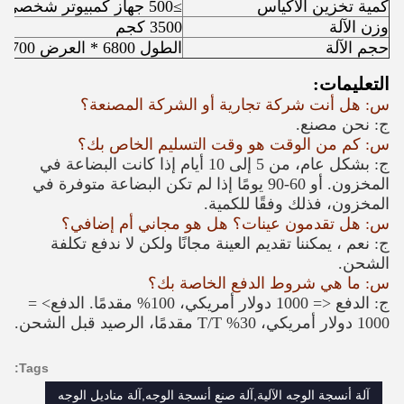
كمية تخزين الأكياس
≥500 جهاز كمبيوتر شخصى
وزن الآلة
3500 كجم
حجم الآلة
الطول 6800 * العرض 3700 * الارتفاع 1600 ملم
التعليمات:
س: هل أنت شركة تجارية أو الشركة المصنعة؟
ج: نحن مصنع.
س: كم من الوقت هو وقت التسليم الخاص بك؟
ج: بشكل عام، من 5 إلى 10 أيام إذا كانت البضاعة في
المخزون. أو 60-90 يومًا إذا لم تكن البضاعة متوفرة في
المخزون، فذلك وفقًا للكمية.
س: هل تقدمون عينات؟ هل هو مجاني أم إضافي؟
ج: نعم ، يمكننا تقديم العينة مجانًا ولكن لا ندفع تكلفة
الشحن.
س: ما هي شروط الدفع الخاصة بك؟
ج: الدفع <= 1000 دولار أمريكي، 100% مقدمًا. الدفع> =
1000 دولار أمريكي، 30% T/T مقدمًا، الرصيد قبل الشحن.
Tags:
آلة أنسجة الوجه الآلية,آلة صنع أنسجة الوجه,آلة مناديل الوجه