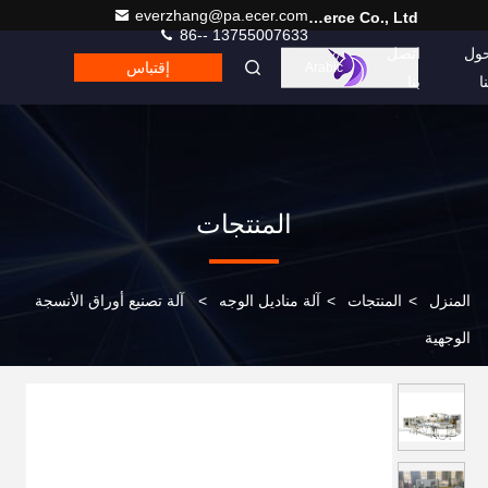
everzhang@pa.ecer.com
Hefei Purple Horn E-Commerce Co., Ltd.
86-- 13755007633
ول
اتصل
إقتباس
Arabic
نا
بنا
المنتجات
المنزل
>
المنتجات
>
آلة مناديل الوجه
>
آلة تصنيع أوراق الأنسجة
الوجهية