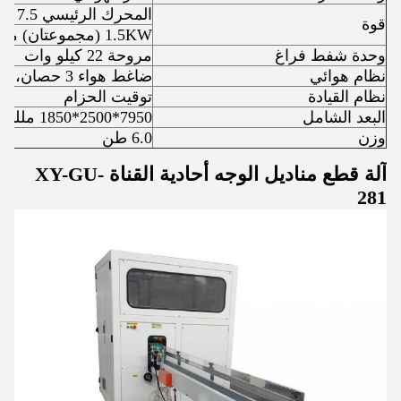
المحرك الرئيسي 7.5 كيلو وات
قوة
1.5KW (مجموعتان) محرك حامل الورق الجامبو
وحدة شفط فراغ
مروحة 22 كيلو وات
نظام هوائي
ضاغط هواء 3 حصان، ضغط صغير 5 كجم/سم2PA
نظام القيادة
توقيت الحزام
البعد الشامل
7950*2500*1850 مللي متر
وزن
6.0 طن
آلة قطع مناديل الوجه أحادية القناة XY-GU-
281