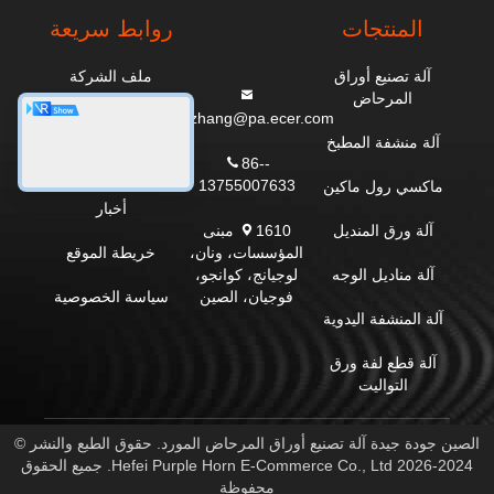
المنتجات
روابط سريعة
آلة تصنيع أوراق
ملف الشركة
المرحاض
everzhang@pa.ecer.com
جولة في المصنع
آلة منشفة المطبخ
86--
مراقبة الجودة
13755007633
ماكسي رول ماكين
أخبار
1610 مبنى
آلة ورق المنديل
المؤسسات، ونان،
خريطة الموقع
لوجيانج، كوانجو،
آلة مناديل الوجه
فوجيان، الصين
سياسة الخصوصية
آلة المنشفة اليدوية
آلة قطع لفة ورق
التواليت
الصين جودة جيدة آلة تصنيع أوراق المرحاض المورد. حقوق الطبع والنشر ©
2024-2026 Hefei Purple Horn E-Commerce Co., Ltd. جميع الحقوق
محفوظة