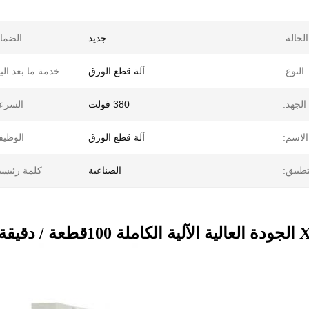
الحالة:
جديد
الضما
النوع:
آلة قطع الورق
خدمة ما بعد البي
الجهد:
380 فولت
السرع
الاسم:
آلة قطع الورق
الوظيف
تطبيق:
الصناعية
كلمة رئيسي
طاع الشريط