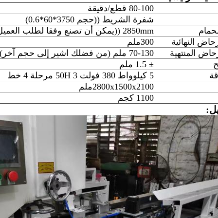
80-100 قطع/دقيقة
شفرة الشريط ((حجم 3750*60*0.6)
حمام
2850mm ((يمكن أن تصنع وفقا لطلب العميل)
حاض النهائية
300ملم
حاض المنتهية
70-130 ملم (من فضلك اشير إلى حجم آخر)
ح
± 1.5 ملم
قة
5 كيلوواط 380 فولت 50H 3 مرحلة 4 خط
2800x1500x2100ملم
1100 كجم
ل: