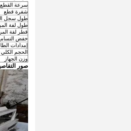
سرعة القطع
شفرة قطع
طول سجل ال
طول لفة المر
قطر لفة المر
خفض التسام
إمدادات الطا
الحجم الكلي
وزن الجهاز
صور التفاصي