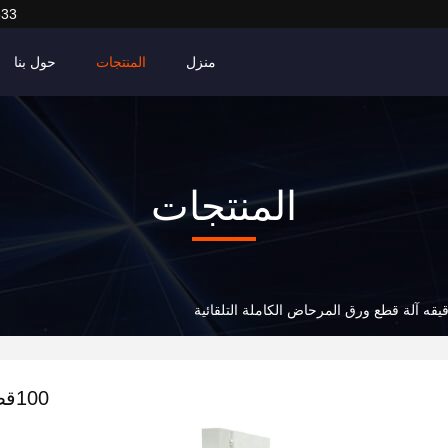
633
منزل
المنتجات
حول بنا
المنتجات
00