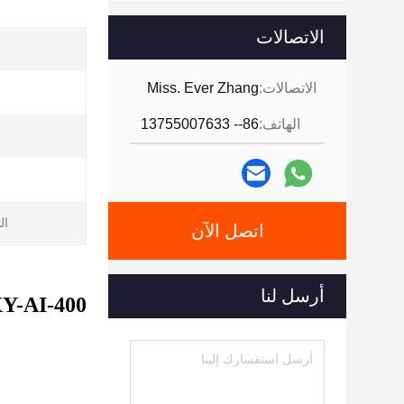
الاتصالات
الاتصالات:
Miss. Ever Zhang
الهاتف:
86-- 13755007633
ال
اتصل الآن
أرسل لنا
XY-AI-400 الجودة العالية الآلية الكاملة 100قطعة / دقيقة الورق المرحاض لق