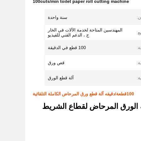
100cuts/min toilet paper roll cutting machine
ن:
سنة واحدة
المهندسين المتاحة لخدمة الآلات في الخار
ع:
ج ، الدعم الفني للفيديو
ة:
100 قطع في الدقيقة
ة:
قص ورق
ة:
آلة قطع الورق
100قطعة/دقيقه آلة قطع ورق المرحاض الكاملة التلقائية