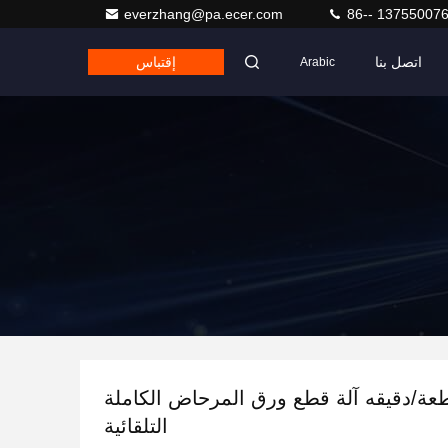
everzhang@pa.ecer.com
86-- 13755007
اتصل بنا
إقتباس
Arabic
1قطعة/دقيقه آلة قطع ورق المرحاض الكاملة
التلقائية