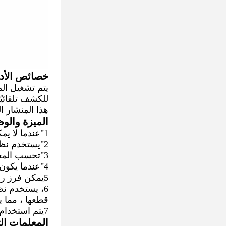
خصائص الأدا
للكشف تلقائيً
هذا المنشار 
الميزة والوظ
1"عندما لا يمكن قطع الورق، فإن المعدات سوف تتوقف تلقائيًا وتصدر إنذارًا؛
2"يستخدم نظام الخدمة عالي الدقة في نظام الخدمة المحرك الغذائي، لضمان جودة المنتج النهائي؛
3"تحسب المعدات تلقائيًا كمية المنتج النهائي الذي يتم قطعها؛ وفقًا للمواد الخام وطول المنتج النهائي؛
4"عندما يكون إدخال البيانات غير صحيح، فإن المعدات تتوقف وتطلب التكيف على الواجهة.
5يمكن فرز رأس ورقة النفايات ونهاية الورق تلقائيًا.
6، يستخدم ن
قطعها ، مما ي
7يتم استخدام عجلة الفولاذ الحادة في نظام سكين الحد، والتي تزيد من كفاءة سكين الحد
المعلمات الت