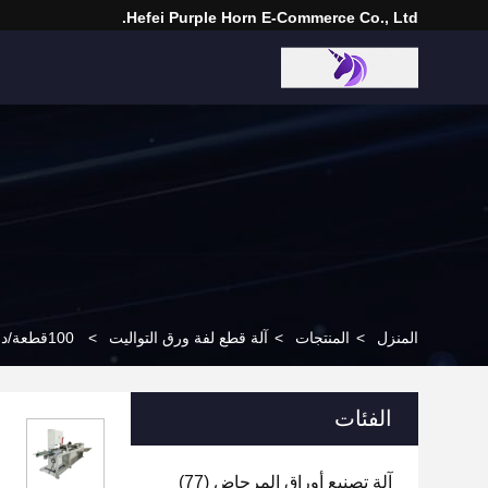
Hefei Purple Horn E-Commerce Co., Ltd.
المنزل
>
المنتجات
>
آلة قطع لفة ورق التواليت
>
100قطعة/دقيقه آلة قطع ورق المرحاض الكاملة التلقائية
الفئات
آلة تصنيع أوراق المرحاض
(77)