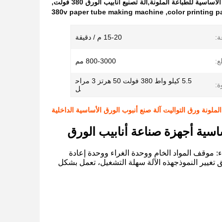
اسية للطباعة الملونة,آلة تصنيع أنابيب الورق 380 فولت
,
380v paper tube making machine
,
color printing 
ة:
15-20 م / دقيقة
ع:
800-3000 مم
5.5 كيلو واط 380 فولت 50 هرتز 3 مراح
ة:
ل
لملونة ورق التواليت آلة صنع أنبوب الورق الأساسية الداخلية
سية أجهزة صناعة أنابيب الورق
 موقف المواد الخام ووحدة الغراء ووحدة إعادة
يير النموذجهذه الآلة سهلة التشغيل، تعمل بشكل