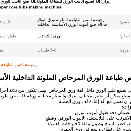
إبراز:
آلة تصنيع أنابيب الورق للطباعة الملونة,آلة صنع أنابيب الورق الأس
paper core tube making machine
رخيصة الثمن الطباعة الملونة ورق التوالي
الاسم:
السرع
ت آلة صنع أنبوب الورق الأساسية الداخلية
الخام:
ورق الكرافت
طول القط
لورق:
3-6 طبقات
القو
رخيصة الثمن الطباعة ا
طباعة الورق المرحاض الملونة الداخلية الأسا
 لصنع قلب الورق داخل لفة ورق المرحاض. وهي تتكون من ثلاثة أجزاء:
لقطع.يمكن أن تجعل مختلف سمك والقطر مختلفة ورقة قلب عن طريق تغ
أن تعمل مع آلة إعادة لف ورق الحمام.
زات: