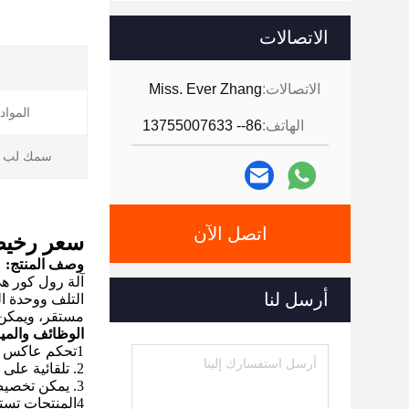
الاتصالات
الاتصالات:
Miss. Ever Zhang
المواد 
الهاتف:
86-- 13755007633
سمك لب ا
اتصل الآن
سعر رخيص 
وصف المنتج:
آلة رول كور هي
أرسل لنا
التلف ووحدة ا
مستقر، ويمكن 
الوظائف والمي
1تحكم عاكس لضمان دقة طول أنبوب الورق
2. تلقائية على الانترنت على البلاستيك، الأنبوب الورقي وقطع
3. يمكن تخصيص قطر المنتج وطول وفقا لاحتياجات العملاء
4المنتجات تستخدم على نطاق واسع في ورق الحمام.