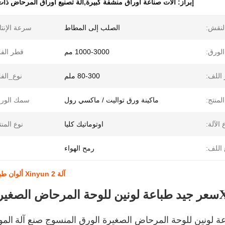
إبراز:
آلات صناعة أوراق منشفة كبيرة,آلة تصنيع أوراق المرحاض ذات 2 ألوا
لنقش:
الصلب إلى المطاط
سرعة الإنتا
لورق:
1000-3000 مم
قطر الف
اللف:
80-300 ملم
نوع_الف
لمنتج:
ماكينة ورق تواليت / ماكسي رول
سمك الورق
 الآلة:
اوتوماتيك كليا
نوع المنت
 اللف:
رمح الهواء
آلة Xinyun 2 ألوان طباعة ورق النسيج المرحاض / أجهزة صنع ملفات منشفة الورق
سعر جيد طباعة لونين للوحة المرحاض الصغيرة
ة لونين للوحة المرحاض الصغيرة الورق المنسوج صنع آلة
المو