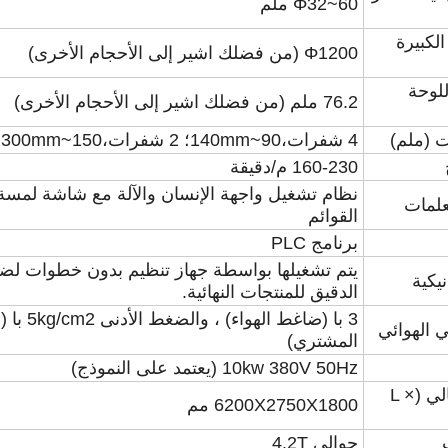
Φ32~60 ملم
لكبيرة
Φ1200 (من فضلك اشير إلى الأحجام الأخرى)
لوحة
76.2 ملم (من فضلك اشير إلى الأحجام الأخرى)
ت (ملم)
4 شفرات،90~140mm؛ 2 شفرات،150~300mm؛
160-230 م/دقيقة
نظام تشغيل واجهة الإنسان والآلة مع شاشة لمسة
لمات
القوائم
برنامج PLC
يتم تشغيلها بواسطة جهاز تنظيم بدون خطوات ل
نيكية
الدقيق للمنتجات النهائية.
3 با (ضاغط اله
ي الهوائي
المشتري)
10kw 380V 50Hz (يعتمد على النموذج)
الحجم الإجمالي (L ×
6200X2750X1800 مم
حوالي 4.2T