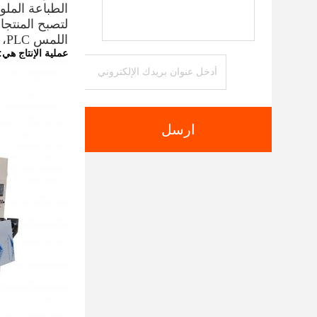
الطباعة الملونة
اللمس PLC، والعملية بأكملها تلقائية، والتي هي سهلة التشغيل، وتخفيض تكلفة العمل.
عملية الإنتا‬‬‬‬‬‬
ارسل