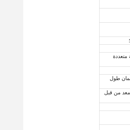
 متعددة
ضمان طول
واء) ، والضغط الأدنى 5kg/cm2 با (معد من قبل