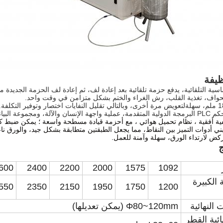
يفة
لتعويض مرة أخرى، وبالتالي تقليل النفايات اختصار وتوفير التكلفة.
ج
600
2400
2200
2000
1575
1092
الكبيرة
550
2350
2150
1950
1750
1200
النهائية
Φ80~120mm (يمكن تعديلها)
ائية القطر