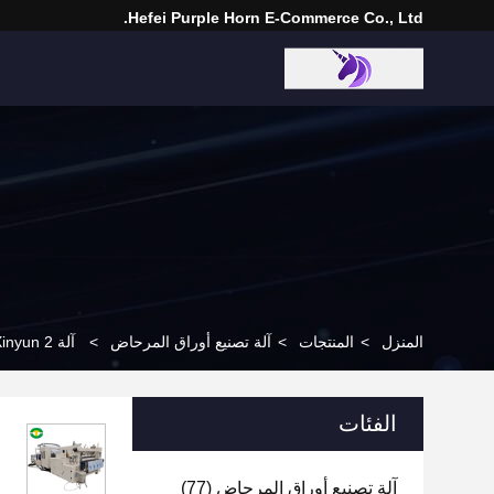
Hefei Purple Horn E-Commerce Co., Ltd.
المنزل
>
المنتجات
>
آلة تصنيع أوراق المرحاض
>
آلة Xinyun 2 ألوان طباعة ورق النسيج المرحاض / أجهزة صنع ملفات منشفة الورق
الفئات
آلة تصنيع أوراق المرحاض
(77)