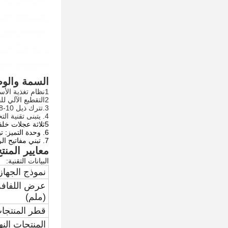
السمة والوظ
1نظام تغذية الأساسية التلقائية، يدفع حزمة تلقائية بعد إعادة لف، ثم إعادة لف الحزمة الجديدة مرة أخرى.
2التقطيع الآلي للحواف، تغذية القلب، رش الغراء والختم بشكل متزامن في وقت واحد.
3.تترك ذيل 10-18 ملم، سهلة
4. يتبنى تقنية التحكم PLC البرمجة الدولية المتقدمة، عملية واجهة الإنسان والآلة، ومجموعة البيانات والعيب المعلمات تظهر على الشاشة اللمسية.
5ثلاثة عجلات خلفية أفقية ، نظام تحميل هوائي ، مع أحزمة قيادة مسطحة واسعة ؛ يمكن ضبط كل لفة كبيرة بشكل مستقل.
6. وحدة التميز: تبني أدوات التميز بين النقاط، مما يجعل الطبقتين متطابقة بشكل جيد، والورق ناعم وله أنماط واضحة
7. تبني مفاتيح الركض لارتداء الورق، سهلة وآمنة للعمل.
معايير المنت
البيانات التقنية:
نموذج الجهاز
عرض اللفافة 
(ملم)
قطر المنتجات 
المنتجات النه