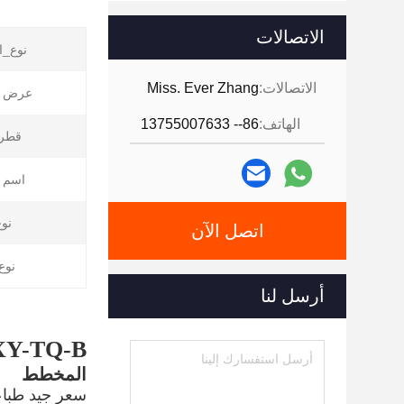
الاتصالات
نوع_ا
الاتصالات:
Miss. Ever Zhang
عرض ا
الهاتف:
86-- 13755007633
قطر 
اسم ا
نوع
اتصل الآن
نوع
أرسل لنا
XY-TQ-B
المخطط
سعر جيد طباع