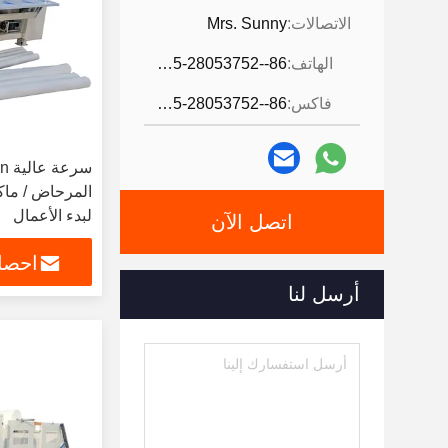
الاتصالات:
Mrs. Sunny
الهاتف:
86--0595-28053752
فاكس:
86--0595-28053752
المرحاض / ماك
لبدء الأعمال
اتصل الآن
احصل
أرسل لنا