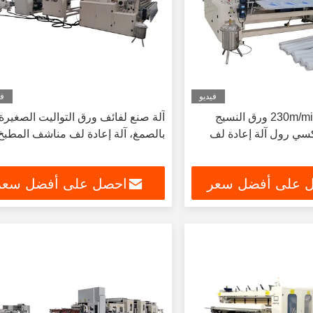
فيديو
في
سرعة عالية 230m/min ورق النسيج
آلة صنع لفائف ورق التواليت الصغيرة
سي رول آلة إعادة لف
بالصمغ، آلة إعادة لف مناشف المطبخ
 على أفضل سعر
احصل على أفضل سعر