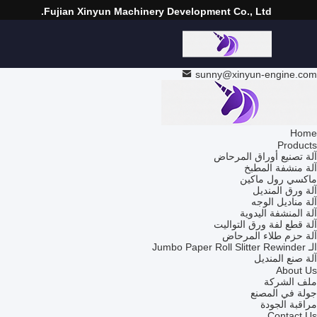
Fujian Xinyun Machinery Development Co., Ltd.
sunny@xinyun-engine.com
Home
Products
آلة تصنيع أوراق المرحاض
آلة منشفة المطبخ
ماكسي رول ماكين
آلة ورق المنديل
آلة مناديل الوجه
آلة المنشفة اليدوية
آلة قطع لفة ورق التواليت
آلة حزم طلاء المرحاض
الـ Jumbo Paper Roll Slitter Rewinder
آلة صنع المنديل
About Us
ملف الشركة
جولة في المصنع
مراقبة الجودة
Contact Us