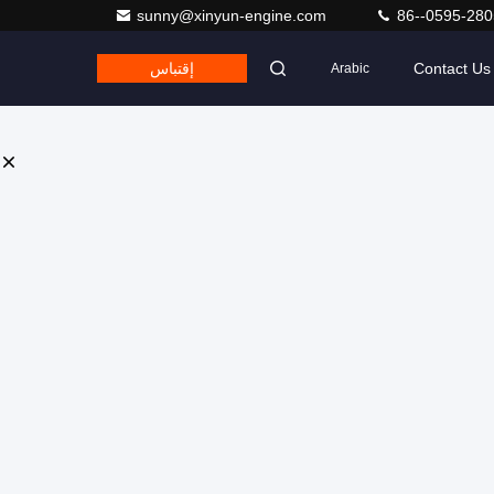
sunny@xinyun-engine.com
86--0595-28
Contact Us
إقتباس
Arabic