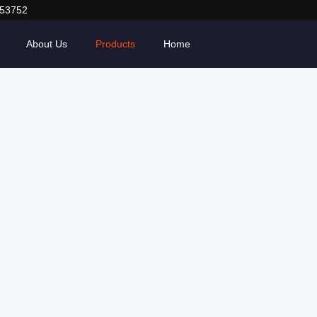
053752
About Us
Products
Home