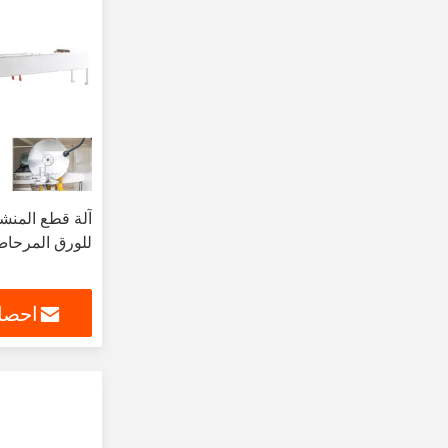
آلة قطع المنشا
للورق المرحاض
احصل