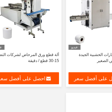
فيديو
في
رات الخشبية الجيدة
آلة قطع ورق المرحاض لشركات التص
 الصغير
15-30 قطع / دقيقة
 على أفضل سعر
احصل على أفضل سعر