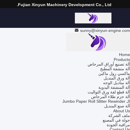
Fujian Xinyun Machinery Development Co., Ltd.
sunny@xinyun-engine.com
Home
Products
آلة تصنيع أوراق المرحاض
آلة منشفة المطبخ
ماكسي رول ماكين
آلة ورق المنديل
آلة مناديل الوجه
آلة المنشفة اليدوية
آلة قطع لفة ورق التواليت
آلة حزم طلاء المرحاض
الـ Jumbo Paper Roll Slitter Rewinder
آلة صنع المنديل
About Us
ملف الشركة
جولة في المصنع
مراقبة الجودة
Contact Us