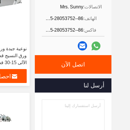
الاتصالات:
Mrs. Sunny
الهاتف:
86--0595-28053752
فاكس:
86--0595-28053752
نوعية جيدة ور
ورق النسيج قطع
الآلي 15-30 قطع / دقيقة
اتصل الآن
احصل
أرسل لنا