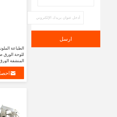
ارسل
الطباعة الملونة
للوحة الورق صن
المنشفة الورق 
التواليتية حزمة
احصل