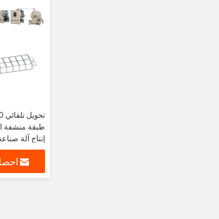
طبقة منشفة ال
إنتاج آلة صناع
احصل