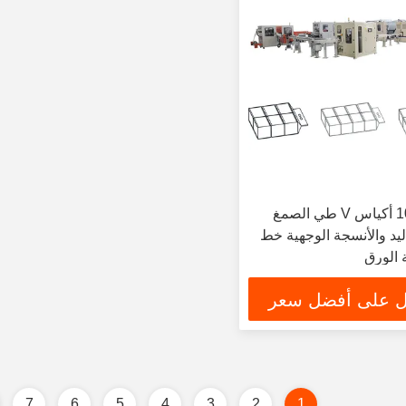
تحويل تلقائي 10 أكياس V طي الصمغ
يد والأنسجة الوجهية خط
ة الورق
 على أفضل سعر
7
6
5
4
3
2
1