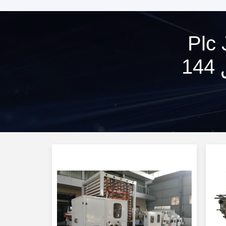
Plc Jumbo
Paper Cutting Machine ] تطابق 144