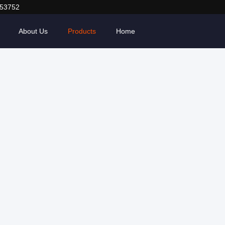
053752
About Us
Products
Home