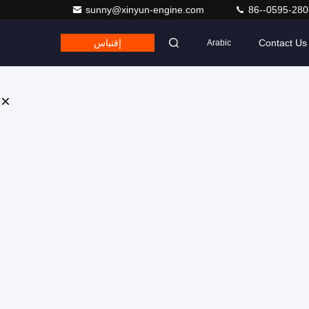
sunny@xinyun-engine.com
86--0595-28
Contact Us
إقتباس
Arabic