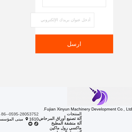
ارسل
Fujian Xinyun Machinery Development Co., Ltd.
المنتجات
86--0595-28053752
آلة تصنيع أوراق المرحاض
1610 مبنى المؤسسات، ونان، لوجيانج، كوانجو، فوجيان، الصين
آلة منشفة المطبخ
ماكسي رول ماكين