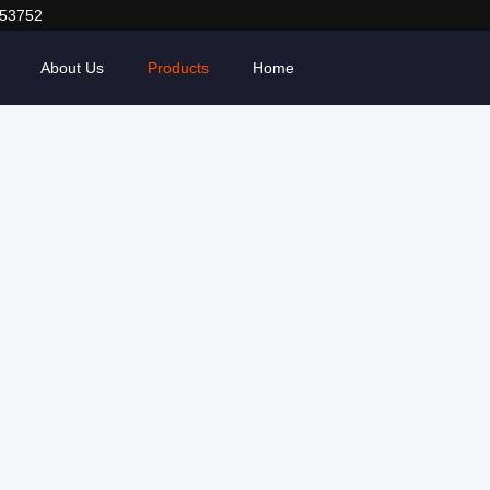
053752
About Us
Products
Home