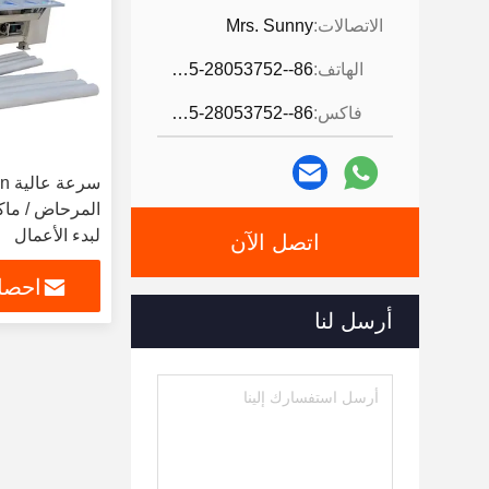
الاتصالات:
Mrs. Sunny
الهاتف:
86--0595-28053752
فاكس:
86--0595-28053752
المرحاض / ماك
لبدء الأعمال
اتصل الآن
احصل
أرسل لنا