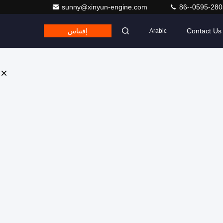
sunny@xinyun-engine.com
86--0595-28
Contact Us
إقتباس
Arabic