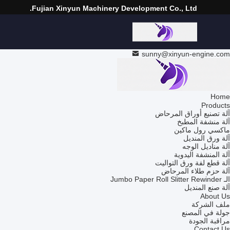
Fujian Xinyun Machinery Development Co., Ltd.
sunny@xinyun-engine.com
Home
Products
آلة تصنيع أوراق المرحاض
آلة منشفة المطبخ
ماكسي رول ماكين
آلة ورق المنديل
آلة مناديل الوجه
آلة المنشفة اليدوية
آلة قطع لفة ورق التواليت
آلة حزم طلاء المرحاض
الـ Jumbo Paper Roll Slitter Rewinder
آلة صنع المنديل
About Us
ملف الشركة
جولة في المصنع
مراقبة الجودة
Contact Us